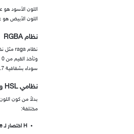
ي
اللون الأسود هو عب
اللون الأبيض هو ع
نظام RGBA
وتأخذ القيم من 0 إلى 1
سوداء بشفافية
.7
نظامي HSL و HSLA
مختلفة:
H اختصار لـ Hue