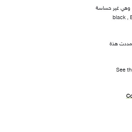
 وهي غير حساسة
black
,
نت قائمة الكلمات المتفاحية للألوان تضم ١٧ لون فقط، وفي CSS3 تمددت هذة
See th