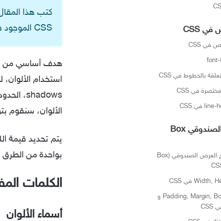
CSS الموجود في قالب جنة من كتابة أشرف :)
ي CSS
في CSS
لقة بالخطوط في CSS
الألوان، سنقوم بتو
نموذج العرض الصندوقي Box
يتم تحديد قيمة ال
بواحدة من الطرق ال
مفهوم نموذج العرض الصندوقي (Box
الكلمات المفتاحية
الخواص Padding, Margin, Border و
أسماء الألوان