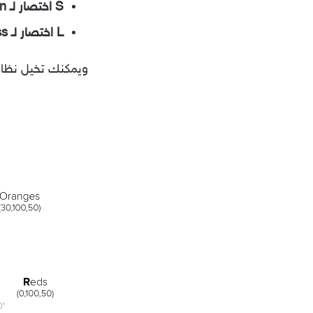
S اختصار لـ Saturation
L اختصار لـ Lightness
ويمكنك تخيل نظام HSL على أنه عجلة الأل