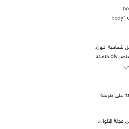
 ولكن بإضافة قيمة رابعة إضافية، هي قيمة alpha و تمثل شفافية اللون،
لعنصر
div
خلفيته
بدلاً من كون اللون خليط من الألوان الثلاثة (الأحمر والأخضر، والأزرق)، يعتمد نظام hsl على طريقة