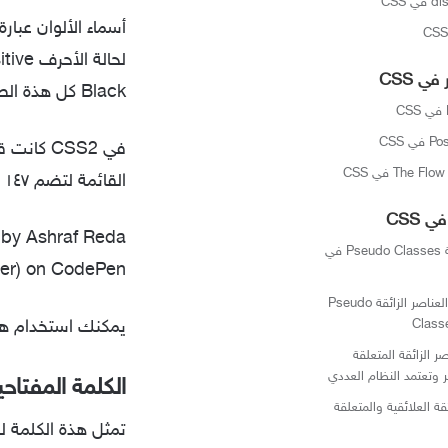
أسماء الألوان عبا
لحالة الأحرف case-insensitive أي لا فرق بين الحروف الكبيرة والصغيرة،
ي CSS
Black
كل هذة الص
C
القائمة لتضم ١٤٧ لون:
 CSS
 by Ashraf Reda
العناصر الزائقة Pseudo Classes في
r) on CodePen.
أهم محددات العناصر الزائقة Pseudo
Class
يمكنك استخدام هذة
 الزائقة المتعلقة
ر وتعتمد النظام العددي
الكلمة المفتاح
قة العلائقية والمتعلقة
تمثل هذة الكلمة ل