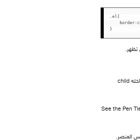
.el{

    border-c
}
تظهر.
لجعل خصائص العنصر والعناصر الفرعية داخله child
See the Pen Ti
 العنصر.