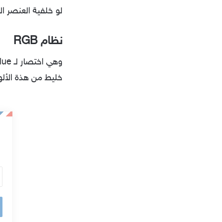
لو خلفية العنصر ا
نظام RGB
خليط من هذة الألوان
أ
د
خ
ل