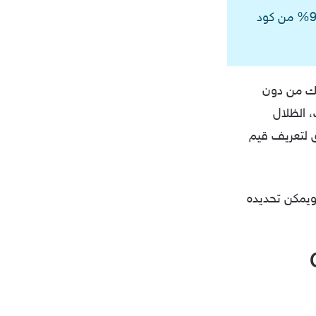
كتب هذا المقال أشرف عبدالدايم مطور واجهة المستخدم في TieLabs سابقاً، 95% من كود
تم ذلك من دون
صوص، الخلفيات، الظلال
ك العديد من الطريق لتعريف قيم
 ويمكن تحديده