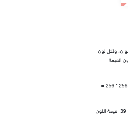
 والهواتف المحمولة نظام RGB لعرض الألوان، ولكل لون
فتكون القيمة
لك أن تتخيل عدد الألوان الذي يمكن الحصول عليه بخلط هذة الألوان الثلاثة: 256 * 256 * 256 =
39
قيمة اللون