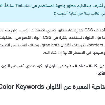
هدف أساسي من أهداف CSS هو إضفاء مظهر جمالي لصفحات الويب، ولن ي
استخدام الألوان، لذا فإن الألوان تستخدم بكثرة في CSS، ألوان الن
shadows، الحدود borders، تدريجات الألوان gradients، وهنا
ضيحها في الأسطر التالية إن شاء الله.
لون بكلمة مفتاحية معبرة عن اللون أو بكود عددي مُعبر عن اللون
أتيه:
 المعبرة عن الألوان Color Keywords