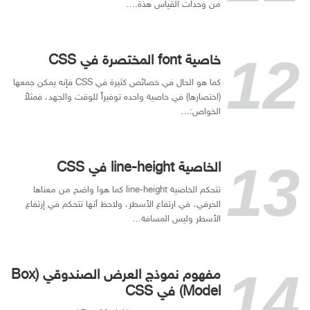
من وحدات القياس هذة.…
خاصية font المختصرة في CSS
كما هو الحال في خصائص كثيرة في CSS فإنه يمكن جمعها
(اختصارها) في خاصية واحده توفيراً للوقت والجهد، فمثلاً
الخواص:…
الخاصية line-height في CSS
تتحكم الخاصية line-height كما هوا واضح من معناها
الحرفي، في ارتفاع الأسطر، ولاحظ أنها تتحكم في إرتفاع
الأسطر وليس المسافة…
مفهوم نموذج العرض الصندوقي (Box
Model) في CSS