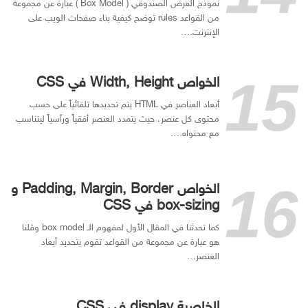
نموذج العرض الصندوقي ( Box Model ) عبارة عن مجموعة
من القواعد rules توضح كيفية بناء صفحات الويب على
الإنترنت.…
الخواص Width, Height في CSS
أبعاد العناصر في HTML يتم تحديدها تلقائياً على حسب
محتوى كل عنصر، حيث يتمدد العنصر أفقياً ورأسياً ليتناسب
مع محتواه.…
الخواص Padding, Margin, Border و
box-sizing في CSS
كما تحدثنا في المقال الأول لمفهوم الـ box model وقلنا
هو عبارة عن مجموعة من القواعد تقوم بتحديد أبعاد
العنصر…
الخاصية display في CSS