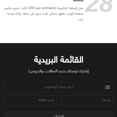
CSS
قبل إضافة الخاصية animation للغة CSS كانت جميع عناصر
صفحة الويب تظهر بشكل ثابت بدون أي حركة، وكنا عندما
نريد…
القائمة البريدية
إشترك ليصلك جديد المقالات والدروس!
أدخل
بريدك
الإلكتروني
إسمك
إسم
العائلة