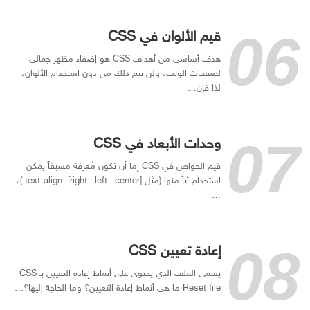
قيم الألوان في CSS
هدف أساسي من أهداف CSS هو إضفاء مظهر جمالي
لصفحات الويب، ولن يتم ذلك من دون استخدام الألوان،
لذا فإن…
وحدات الأبعاد في CSS
قيم الخواص في CSS إما أن تكون مُعرفة مسبقاً يمكن
استخدام أياً منها (مثل [text-align: [right | left | center )،
…
إعادة تعيين CSS
يسمى الملف الذي يحتوى على أنماط إعادة التعيين بـ CSS
Reset file ما هي أنماط إعادة التعيين؟ وما الحاجة إليها؟…