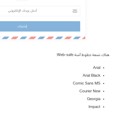
أ
د
خ
ل
ب
ر
ي
د
هناك تسعة خطوط آمنة Web-safe:
ك
Arial
ا
ل
Arial Black
إ
Comic Sans MS
ل
Courier New
ك
Georgia
ت
Impact
ر