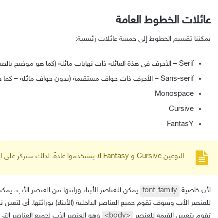
عائلات الخطوط العامة
يمكننا تقسيم الخطوط إلى خمسة عائلات رئيسية:
Serif – الأحرف في هذة العائلة ذات نهايات مائلة (كما هو موضح بالصورة بالأسفل)
Sans-serif – الأحرف ذات حواف مستقيمة (بدون حواف مائلة – كما هو موضح بالصور بالأسفل)
Monospace
Cursive
FantasY
النوعين Cursive و Fantasy لا يستخدموا عادةً. لذلك سنركز على الثلاثة أنواع الأخرى.
لأن خاصية
font-family
يمكن للعناصر الأبناء وراثتها من العنصر الأب، يم
للعنصر الأب وسوف تقوم جميع العناصر الداخلية (الأبناء) بوراثتها. أي لتعين
تقوم بتعيين القيمة للعنصر
<body>
وهو العنصر الأب لجميع العناصر الت