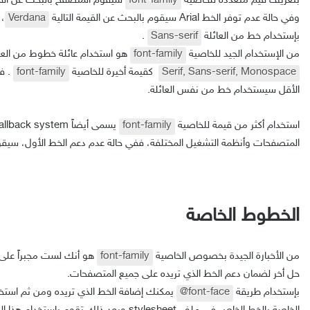
بتعريف قيم متعددة للخاصية
font-family
سيقوم المتصفح بالبحث عن القي
وفي حالة عدم توفر الخط Arial سيقوم بالبحث عن القيمة التالية
Verdana
، 
بإستخدام خط من العائلة
Sans-serif
.
من الإستخدام الجيد للخاصية
font-family
هو استخدام عائلة خطوط من العائ
Serif, Sans-serif, Monospace
كقيمة أخيرة للخاصية
font-family
. ف
الأقل سيستخدام خط من نفس العائلة.
استخدام أكثر من قيمة للخاصية
font-family
المتصفحات وأنظمة التشغيل المختلفة، ففي حالة عدم دعم الخط الأول، سيقوم
الخطوط الخاصة
من الأخبارة الجيدة بخصوص الخاصية
font-family
هو أنك لست مجبراً على 
حل أخر لضمان دعم الخط الذي تريده على جميع المتصفحات.
بإستخدام طريقة
@font-face
يمكنك إضافة الخط الذي تريده ومن ثم استخد