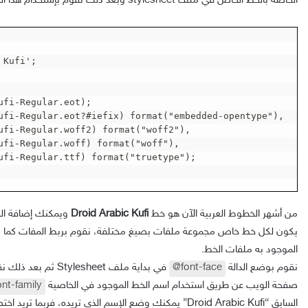
الخاصة بالخط الخاص في ملف stylesheet وبعد ذلك تقوم بإستخدام هذا الخط،،
Kufi';

ufi-Regular.eot);

ufi-Regular.eot?#iefix) format("embedded-opentype"),

ufi-Regular.woff2) format("woff2"), 

ufi-Regular.woff) format("woff"), 

ufi-Regular.ttf) format("truetype"); 

من أشهر الخطوط العربية الآن هو خط
Droid Arabic Kufi
ويمكنك إضافة الخ
يكون لكل خط خاص مجموعة ملفات بصيغ مختلفة، نقوم بربط المفات كما بال
الموجود به ملفات الخط.
نقوم بوضع الدالة
@font-face
في بداية ملف esheet
صفحة الويب عن طريق استخدام اسم الخط الموجود في الخاصية
ont-family
السابق “Droid Arabic Kufi” يمكنك وضع الإسم الذي تريده، فربما تريد اختصاره إلى