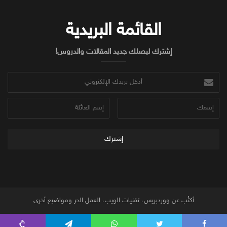
d
t
o
I
e
o
n
r
k
القائمة البريدية
إشترك ليصلك جديد المقالات والدروس!
أدخل
بريدك
الإلكتروني
إسمك
إسم
العائلة
أكتُب عن ووردبريس، تقنيات الويب، العمل الحر ومواضيع أخرى