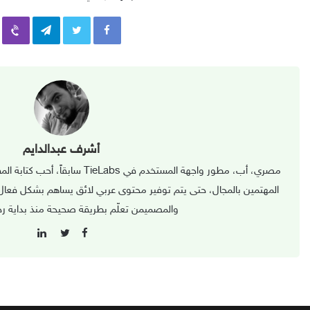
iber
Telegram
أشرف عبدالدايم
مصري، أب، مطور واجهة المستخدم في bs
المهتمين بالمجال، حتى يتم توفير محتوى عربي لائق يساهم بشكل فعال
والمصميمن تعلّم بطريقة صحيحة منذ بداية رحل
L
F
i
T
a
n
w
c
k
i
e
e
t
b