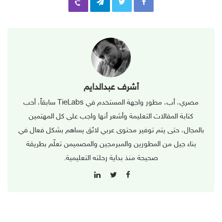
أشرف عبدالدايم
مصري، أب، مطور واجهة المستخدم في TieLabs سابقاً، أحب
كتابة المقالات التعليمة وأشعر أنها واجب على كل المهتمين
بالمجال، حتى يتم توفير محتوى عربي لائق يساهم بشكل فعال في
بناء جيل من المطورين والمبرمجين والمصميمن تعلّم بطريقة
صحيحة منذ بداية رحلته التعليمية.
L
F
i
T
a
n
w
c
k
i
e
e
t
b