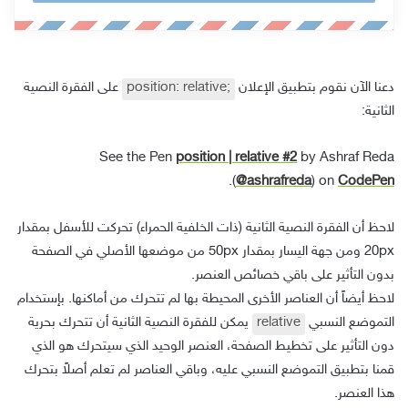
ب
ر
ي
د
دعنا الآن نقوم بتطبيق الإعلان
position: relative;
على الفقرة النصية
ك
الثانية:
ا
ل
by Ashraf Reda
position | relative #2
See the Pen
إ
CodePen
) on
@ashrafreda
(
.
ل
لاحظ أن الفقرة النصية الثانية (ذات الخلفية الحمراء) تحركت للأسفل بمقدار
ك
20px ومن جهة اليسار بمقدار 50px من موضعها الأصلي في الصفحة
ت
بدون التأثير على باقي خصائص العنصر.
ر
لاحظ أيضاً أن العناصر الأخرى المحيطة بها لم تتحرك من أماكنها. بإستخدام
و
التموضع النسبي
relative
يمكن للفقرة النصية الثانية أن تتحرك بحرية
ن
دون التأثير على تخطيط الصفحة، العنصر الوحيد الذي سيتحرك هو الذي
ي
قمنا بتطبيق التموضع النسبي عليه، وباقي العناصر لم تعلم أصلاً بتحرك
هذا العنصر.