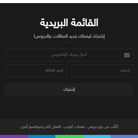
d
t
o
I
e
o
n
r
k
القائمة البريدية
إشترك ليصلك جديد المقالات والدروس!
أدخل
بريدك
الإلكتروني
إسمك
إسم
العائلة
أكتُب عن ووردبريس، تقنيات الويب، العمل الحر ومواضيع أخرى