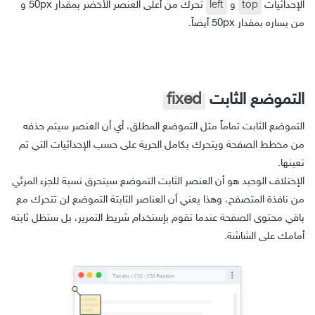
الإحداثيات
top
و
left
تحرك من أعلى العنصر الأخضر بمقدار 50px و
من يساره بمقدار 50px أيضاً.
التموضع الثابت
fixed
التموضع الثابت تماماً مثل التموضع المطلق، أي أن العنصر سيتم حذفه
من مخطط الصفحة ويتحرك بكامل الحرية على حسب الإحداثيات التي تم
تعينها.
الإختلاف الوحيد هو أن العنصر الثابت التموضع سيتحرق نسبة للجزء المرئي
من نافذة المتصفح، وهذا يعني أن العناصر الثابتة التموضع لن تتحرك مع
باقي محتوى الصفحة عندما تقوم بإستخدام شريط التمرير، بل ستظل ثابته
أمامك على الشاشة.