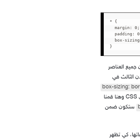
* {

	margin: 0;

	padding: 0;

	box-sizing: border-box;

}
 جميع العناصر
ن الثالث في
box-sizing: bo
الخاصية box-sizing كما تم شرحه سابقاً تقوم بتغير طريقة تحجيم أبعاد العناصر في CSS وهنا قمنا
ستكون ضمن
 قمنا بإضفاتها، كي تظهر