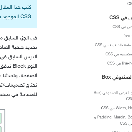
CSS الموجود في قالب جنة من كتابة أشرف :)
ي CSS
في CSS
لقة بالخطوط في CSS
تحديد خلفية العناص
الدرس السابق في ه
النوع k
الصفحة، وتحدثنا ع
نموذج العرض الصندوقي Box
تحتاج تصميمات/تخ
مفهوم نموذج العرض الصندوقي (Box
للمساحة في صفحة
الخواص Padding, Margin, Border و