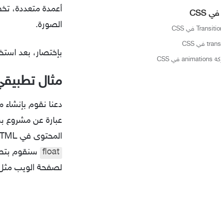
 CSS
الصورة.
بإختصار، بعد استخ
في CSS
مثال تطبيقي
دعنا نقوم بإنشاء 
المحتوى في HTML لكن الآن ولأننا نريد توضيح كيفية بناء تخطيط صفحة الويب بإستخدام الخاصية
float
لصفحة الويب مثل ا