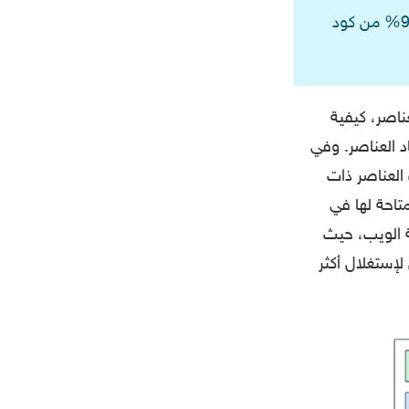
كتب هذا المقال أشرف عبدالدايم مطور واجهة المستخدم في TieLabs سابقاً، 95% من كود
 خصائص الـ box model الخاصة بالعناصر، كيفية
د العناصر. وفي
العناصر ذات
لمتاحة لها في
 الويب، حيث
إستغلال أكثر