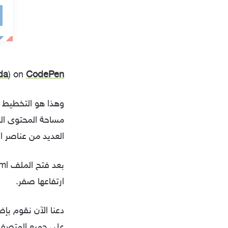
خ
ل
ب
ر
da
) on
CodePen
ي
د
وهذا هو التخطيط ا
ك
مساحة المحتوى الر
ا
العديد من عناصر المح
ل
إ
ل
ارتفاعها صفر.
ك
ت
ر
على جميع المتصف