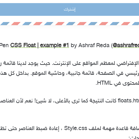
 Pen
CSS Float | example #1
by Ashraf Reda (
@ashrafre
لإفتراضي لمعظم المواقع على الإنترنت. حيث يوجد لدينا قائمة ر
ئيسي في الصفحة، قائمة جانبية، وحاشية الموقع. بداخل كل هذة 
توى في HTML.
بعد فتح الملف floats.html كانت النتيجة كما ترى بالأعلى، لا شيئ! نعم لأن ال
دعنا الآن نقوم بإضافة قاعدة مهمة لملف Style.css ، إعادة ض
حات: