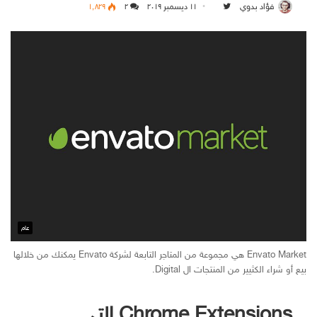
فؤاد بدوي
۱۱ ديسمبر ۲۰۱۹
Follow on Twitter
۲
۱٬۸۲۹
عام
Envato Market هي مجموعة من المتاجر التابعة لشركة Envato يمكنك من خلالها
بيع أو شراء الكثيير من المنتجات ال Digital.
Chrome Extensions التي