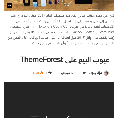
عام
لدي في مصر مكتب منزلي لكن منذ منتصف العام 2017 وحتى اليوم أي منذ
إنتقالي إلى دبي وبعدها إلى إسطنبول و 70% من وقت العمل أقضيه في
الكافيهات (جمع cafe) في دبيCosta Coffee و Tim Hortons وفي إسطنبول
Starbucks و Caribou Coffee ، لذلك أنا وحقيبتي أصبحنا كالتوأم الملتصق :)
رٌزقنا بمُحمد في أوائل 2017 قبل انتقالنا إلى دبي مباشرةً وبالتالي كان العمل من
المنزل في دبي شبه مستحيل خاصةً وأن الشقة في دبي كانت…
عيوب البيع على ThemeForest
فؤاد بدوي
۱۵ ديسمبر ۲۰۱۹
Follow on Twitter
۲
۱٬٤۹۱