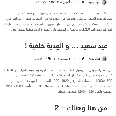
فؤاد بدوي
۱ أكتوبر ۲۰۰۸
Follow on Twitter
۸
۱۰٬۳۱۱
خدمات و تطبيقات الويب 2 كثيرة ومتعددة و لكل منها شعار فريد خاص به …
تشترك هذه الشعارات على اختلافها في مجموعة من السمات منها : البساطة في
التركيب . استخدام اكثر من لون في الشعار . سهولة القراءة . هذه مجموعة شعارات
لمواقع وخدمات web2.0 عالمية .. اضغط على الصورة لمشاهدتها بحجم أكبر .
عيد سعيد … و العِدية خلفية !
فؤاد بدوي
۳۰ سبتمبر ۲۰۰۸
Follow on Twitter
۸
۱۰٬۷٤۹
كل عام وانتم بخير … وتقبل الله طاعاتكم .. قمت اليوم بتصميم خلفية بسيطة على
عَجل >> وكأنه لم يكن يعرف ان العيد اقترب :D .. الخلفية متوفرة بحجمين
1600×1200 للشاشات العادية و 1920×1200 للشاشات العريضة … هل تقترح
اضافة ابعاد اخرى عند تصميم خلفيات اخرى مستقبلاً ؟ الخلفية بأبعاد 1600×1200
الخلفية بأبعاد 1920×1200 وعيدكم مبارك
من هنا وهناك – 2