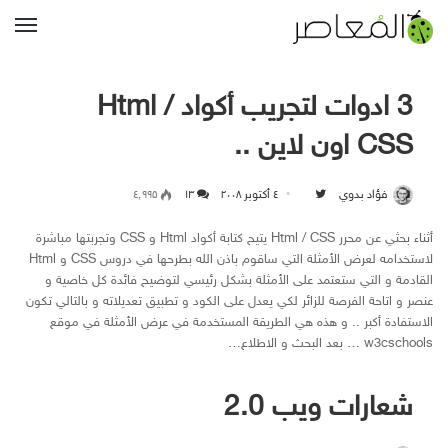
القا
3 ادوات لتجريب أكواد Html /
CSS اون لاين ..
فؤاد بدوي
٤ أكتوبر ۲۰۰۸
Follow on Twitter
۱۳
٤٬۹۹۵
أثناء بحثي عن محرر Html / CSS يتيح كتابة أكواد Html و CSS وتجربتها مباشرة
لاستخدامه لعرض الأمثلة التي ساقوم باذن الله بطرحها في دروس CSS و Html
القادمة و التي ستعتمد على الأمثلة بشكل رئيسي لتوضيح فائدة كل خاصية و
عنصر و اتاحة الفرصة للزائر لكي يعدل على الكود و تطبيق تعديلاته و بالتالي تكون
الاستفادة أكبر .. و هذه هي الطريقة المستخدمة في عرض الأمثلة في موقع
w3cschools … بعد البحث و الاطلاع…
شعارات ويب 2.0