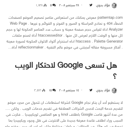
فؤاد بدوي
۲۸ سبتمبر ۲۰۰۸
Follow on Twitter
۵
۱٬۷۲۸
patterntap.com معرض يمكنك من استعراض عناصر تصميم الموقع كصفحات
الخطأء 404 و نماذج المراسلة و الصور و الفوتر و القوائم و غيرها . Web Page
Analyzer اداة لقياس حجم صفحة معينة و حساب عدد العناصر المكونة لها و حجم
كل منها و الوقت اللازم لعرض كل منها . htaccesseditor أداة لصنع ملفات
htaccess . Palette Generator اداه استخراج أكواد الالوان المكونة لصورة معينة
. أفكار مسروقة مقاله أعجبتني في موقع عالم التقنية . reflectionmaker أداة…
هل تسعى Google لاحتكار الويب
؟
فؤاد بدوي
۱٤ سبتمبر ۲۰۰۸
Follow on Twitter
۱۵
۳٬٤۷٦
لا يستطيع أحد أن ينكر نجاح Google كشركة استطاعات ان تتحول من مجرد موقع
لتقديم خدمة البحث لاحدى الشركات العملاقة في تقديم خدمات الويب . ولكن ….
من عدة أشهر قامت Google باطلاف knol و هو المنافس لويكيبيديا .. فكرت في
السبب وراء اطلاف قاعدة معرفة جديدة على الانترنت في ظل وجود ويكيبيديا بما
تحوية من كم هائل من المقالات و بلغات مختلفة ولكن لم اجد اي سبب مقنع ولم