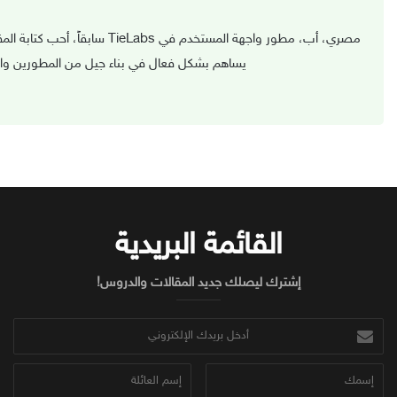
مصري، أب، مطور واجهة المستخد
يساهم بشكل فعال في بناء جيل من المطورين والم
القائمة البريدية
إشترك ليصلك جديد المقالات والدروس!
أدخل
بريدك
الإلكتروني
إسمك
إسم
العائلة