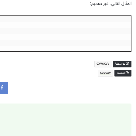
المثال التالي، غير صحيح:
بواسطة
cxvcxvv
المصدر
xcvcxv