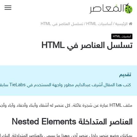
القا
الرئيسية
/
أساسيات HTML
/
تسلسل العناصر في HTML
أساسيات HTML
تسلسل العناصر في HTML
تقديم
كتب هذا المقال أشرف عبدالدايم مطور واجهة المستخدم في TieLabs سابقاً، 95% من كود CSS الموجود في قالب جنة من كتابة أشرف :)
ملف HTML عبارة عن شجرة عائلة، كل عنصر له أشقاء وأبناء وأحفاد وآباء وأجداد، هذا لإمكانية تداخل العناصر ضمن بعضها البعض.
العناصر المتداخلة Nested Elements
يمكنك وضع عنصر داخل عنصر آخر، وهذا ما يسمى بالعناصر المتداخلة. إليك الم