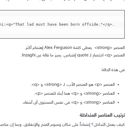
hi:<q>"That lad must have been born offside."</q>.

العنصر
<strong>
يعطي كلمة Alex Ferguson إهتمام أكثر.
العنصر
<q>
اختصار لـ quote إقتباس، يميز ما قالة عن Inzaghi.
في هذة الحالة:
العنصر
<p>
هو العنصر الأب، لـ
<strong>
و
<q>
.
العناصر
<strong>
و
<q>
هما أبناء للعنصر
<p>
.
العناصر
<strong>
و
<q>
في نفس المستوى أي أشقاء.
ترتيب العناصر المتداخلة