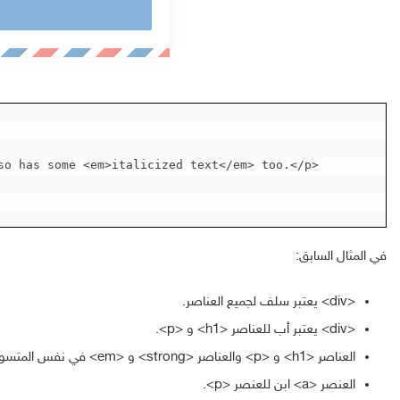
ل
ب
ر
ي
د
ك
ا
so has some <em>italicized text</em> too.</p>

ل
إ
ل
ك
في المثال السابق:
ت
ر
<div>
يعتبر سلف لجميع العناصر.
و
<div>
يعتبر أب للعناصر
<h1>
و
<p>
.
ن
العناصر
<h1>
و
<p>
والعناصر
<strong>
و
<em>
في نفس المتسوى،
ي
العنصر
<a>
ابن للعنصر
<p>
.