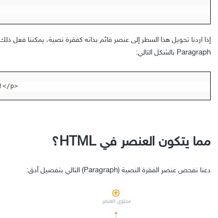
د
ك
ا
ل
إذا اردنا تحويل هذا السطر إلى عنصر قائم بذاته كفقرة نصية، يمكننا فعل 
إ
Paragraph بالشكل التالي:
ل
ك
!</p>
ت
ر
و
ن
مما يتكون العنصر في HTML؟
ي
دعنا نفحص عنصر الفقرة النصية (Paragraph) التالي بتفصيل أدق: