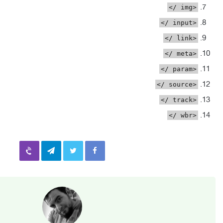
<img />
<input />
<link />
<meta />
<param />
<source />
<track />
<wbr />
Viber
Telegram