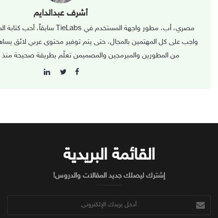
أشرف عبدالدايم
مصري، أب، مطور واجهة المستخدم في eLabs
واجب على كل المهتمين بالمجال، حتى يتم توفير محتوى عربي لائق يسا
من المطورين والمبرمجين والمصميمن تعلّم بطريقة صحيحة منذ بدا
L
F
i
T
a
n
w
c
k
i
e
e
t
b
d
t
o
I
e
o
n
r
k
القائمة البريدية
إشترك ليصلك جديد المقالات والدروس!
أدخل
بريدك