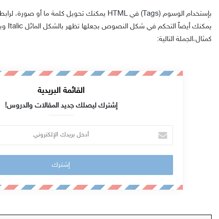
بإستخدام الوسوم (Tags) في HTML يمكنك تحويل كلمة ما 
يمكنك أيضا
كمثال،الجملة التالية:
القائمة البريدية
إشترك ليصلك جديد المقالات والدروس!
أ
د
خ
ل
ب
ر
ي