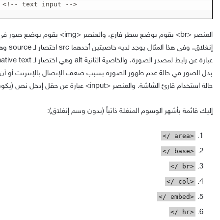
 <!-- text input -->
العنصر <br> يقوم بوضع سطر فارغ، والعن
إنغلاق، وف
بدل الصور في حالة عدم ظهور الصورة بسبب ضعف الإتصال بالإنترنت أو أن 
حالة استخدام قارئ الشاشة. والعنصر <input> عبارة عن حقل إدخل نص (يكون موجود داخل نموذج إدخال).
إليك قائمة بأشهر الوسوم المنغلة ذاتياً (بدون وسم إنغلاق):
<area />
<base />
<br />
<col />
<embed />
<hr />