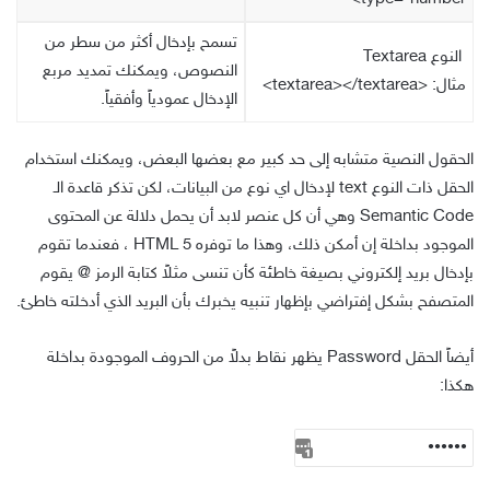
تسمح بإدخال أكثر من سطر من
النوع Textarea
النصوص، ويمكنك تمديد مربع
مثال:
<textarea></textarea>
الإدخال عمودياً وأفقياً.
الحقول النصية متشابه إلى حد كبير مع بعضها البعض، ويمكنك استخدام
الحقل ذات النوع text لإدخال اي نوع من البيانات، لكن تذكر قاعدة الـ
Semantic Code وهي أن كل عنصر لابد أن يحمل دلالة عن المحتوى
الموجود بداخلة إن أمكن ذلك، وهذا ما توفره HTML 5 ، فعندما تقوم
بإدخال بريد إلكتروني بصيغة خاطئة كأن تنسى مثلاً كتابة الرمز @ يقوم
المتصفح بشكل إفتراضي بإظهار تنبيه يخبرك بأن البريد الذي أدخلته خاطئ.
أيضاً الحقل Password يظهر نقاط بدلاً من الحروف الموجودة بداخلة
هكذا: