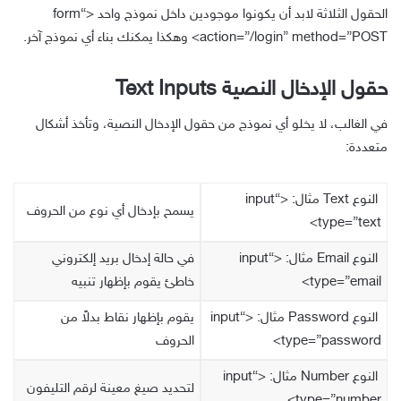
و
الحقول الثلاثة لابد أن يكونوا موجودين داخل نموذج واحد
<“form
ن
action=”/login” method=”POST>
وهكذا يمكنك بناء أي نموذج آخر.
ي
حقول الإدخال النصية Text Inputs
في الغالب، لا يخلو أي نموذج من حقول الإدخال النصية، وتأخذ أشكال
متعددة:
النوع Text مثال:
<“input
يسمح بإدخال أي نوع من الحروف
type=”text>
النوع Email مثال:
<“input
في حالة إدخال بريد إلكتروني
type=”email>
خاطئ يقوم بإظهار تنبيه
النوع Password مثال:
<“input
يقوم بإظهار نقاط بدلاً من
type=”password>
الحروف
النوع Number مثال:
<“input
لتحديد صيغ معينة لرقم التليفون
type=”number>