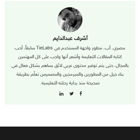
أشرف عبدالدايم
مصري، أب، مطور واجهة المستخدم في TieLabs سابقاً، أحب
كتابة المقالات التعليمة وأشعر أنها واجب على كل المهتمين
بالمجال، حتى يتم توفير محتوى عربي لائق يساهم بشكل فعال في
بناء جيل من المطورين والمبرمجين والمصميمن تعلّم بطريقة
صحيحة منذ بداية رحلته التعليمية.
L
F
i
T
a
n
w
c
k
i
e
e
t
b
d
t
o
I
e
o