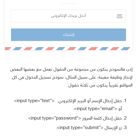
أ
د
خ
ل
ب
ر
ي
د
إذن فالنموذج يتكون من مجموعة من الحقول تعمل مع بعضها البعض
ك
لإنجاز وظيفة معينة، على سبيل المثال، نموذج تسجيل الدخول في كل
ا
المواقع تقريباً يتكون من ثلاثة حقول:
ل
إ
حقل إدخال الإسم أو البريد الإلكتروني.
<“input type=”text>
ل
أو
<“input type=”email>
.
ك
حقل إدخال كلمة المرور
<“input type=”password>
.
ت
زر الإرسال
<“input type=”submit>
.
ر