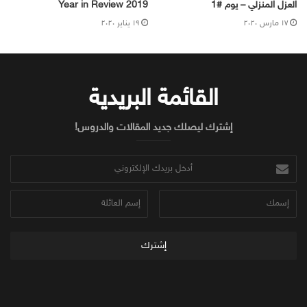
العزل المنزلي – يوم #1
2019 Year in Review
۱۷ مارس ۲۰۲۰
۱۹ يناير ۲۰۲۰
القائمة البريدية
إشترك ليصلك جديد المقالات والدروس!
أدخل
بريدك
الإلكتروني
إسمك
إسم
العائلة