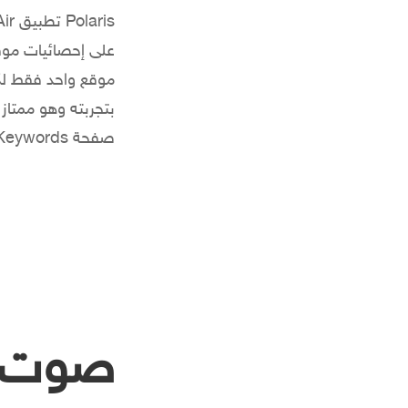
على إحصائيات مو
بتجربته وهو ممتاز 
صفحة Keywords ( كلمات البحث ) لا تعرض إلا الكلمات الانجليزية فقط…
صوت ال