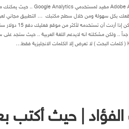
Polaris تطبيق Adobe Air مفيد لمستخدمي lytics
قعك بكل سهولة ومن خلال سطح مكتبك … التطبيق مجاني لع
موقع واحد فقط لكن إذا أردت أن تستخدمه
جداً .. ولكن مشكلته انه لايدعم اللغة العربية .. حيث ستجد على س
فؤاد | حيث أكتب بعي