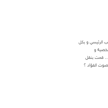
ب الرئيسي و بكل
شخصية و
 … قمت بنقل
 صوت الفؤاد ؟