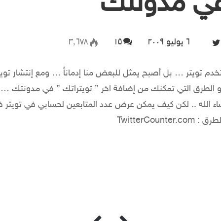
في مدونتك
٦ يوليو ۲۰۰۹
Follow on Twitter
۱۵
۳٬٦۷۸
خدم تويتر … بل أصبح يمثل للبعض منا إدماناُ … ومع إنتشار تويت
الطرق التي تمكنك من إضافة اخر ” تويتراتك ” في مدونتك …. رب
اء الله .. لكن كيف يمكن عرض عدد المتابعين لحسابي في تويتر 
TwitterCount
الصفحة
الصف