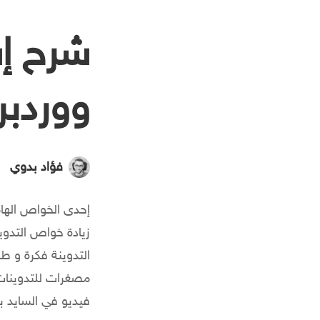
شرح إس
ووردب
فؤاد بدوي
إحدى الخواص الهام
زيادة خواص التدو
التدوينة فكرة و ط
مصغرات للتدوينات 
فيديو في السايد ب