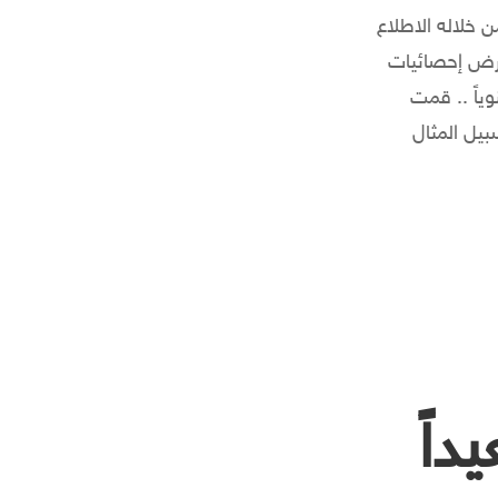
Google Ana .. حيث يمكنك من خلاله الاطلاع
رض إحصائيات
 لأكثر من موقع فعليك دفع 15 دولار سنوياً .. قمت
بيل المثال
داً