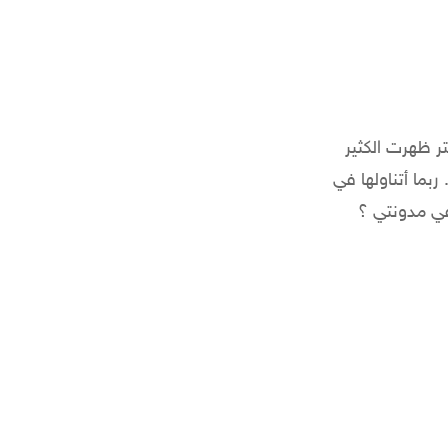
ر ظهرت الكثير
ما أتناولها في
في مدونتي ؟
حة