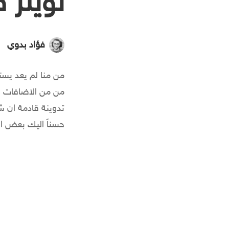
تويتر 
فؤاد بدوي
من منا لم يعد يست
من من الاضافات و 
تدوينة قادمة ان ش
حسناً اليك بعض الطرق : er.com