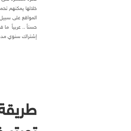
خلالها يمكنهم تحم
حسناً .. عربياً م
إشتراك سنوي مدفو
طريقة