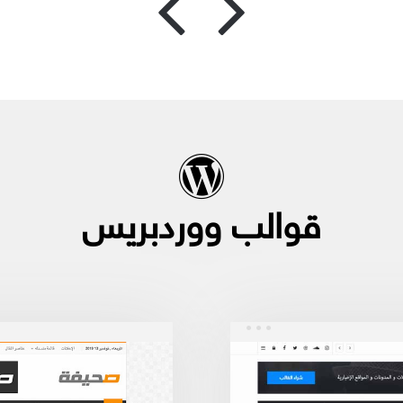
السابقة
التالية
قوالب ووردبريس