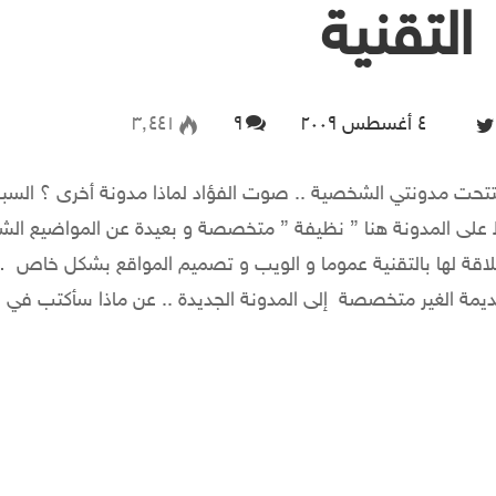
لتقنية
٤ أغسطس ۲۰۰۹
Follow on Twitter
۹
۳٬٤٤۱
فتتحت مدونتي الشخصية .. صوت الفؤاد لماذا مدونة أخرى ؟ السب
على المدونة هنا ” نظيفة ” متخصصة و بعيدة عن المواضيع ال
علاقة لها بالتقنية عموما و الويب و تصميم المواقع بشكل خاص
قديمة الغير متخصصة إلى المدونة الجديدة .. عن ماذا سأكتب في