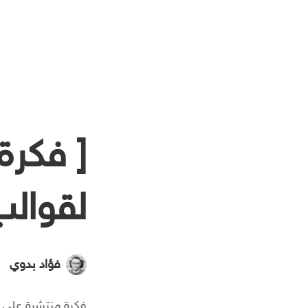
[ فكرة
لقوالب
فؤاد بدوي
فكرة منتشرة على ن