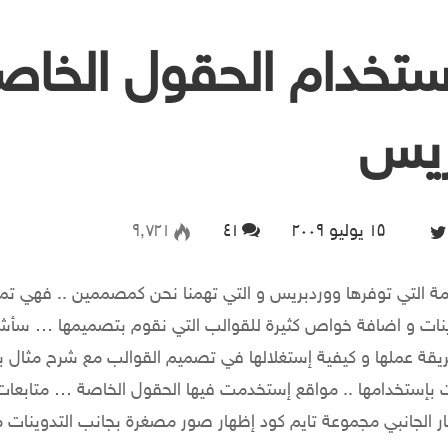
تخدام الحقول الخاص
ريس
۱۵ يوليو ۲۰۰۹
Follow on Twitter
٤۱
۹٬۷۲۱
ة التي توفرها ووردبريس و التي تهمنا نحن كمصممين .. فهي تمنح
ينات و اضافة خواص كثيرة للقوالب التي نقوم بتصميمها … سأ
ريقة عملها و كيفية إستغلالها في تصميم القوالب مع شرح مثال ب
بإستخدامها .. مواقع إستخدمت فيها الحقول الخاصة … متابعات
ار الجانبي مجموعة تايم كود إظهار صور مصغرة بجانب التدوينا