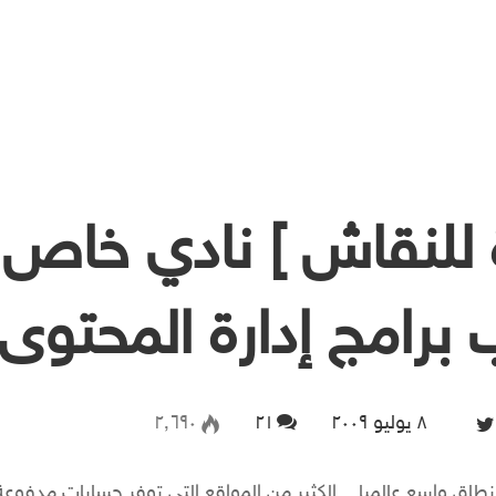
 للنقاش ] نادي خاص
 برامج إدارة المحتوى
۸ يوليو ۲۰۰۹
Follow on Twitter
۲۱
۲٬٦۹۰
طاق واسع عالميا .. الكثير من المواقع التي توفر حسابات مدفو