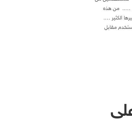
ج ….. من هذه
لمثال WooThemes , RocketTheme , ElegantThemes و غيرها الكثير ….
مستخدم مقابل
لى