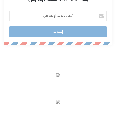
إشترك ليصلك جديد المقالات والدروس!
أ
د
خ
ل
ب
ر
ي
د
ك
ا
ل
إ
ل
ك
ت
ر