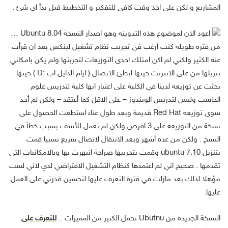
المشاريع و لكن على اخذ وقت كافي للتفكير و التخطيط قبل بدأ اي شئ .
i
t
اعود الان لموضوع هذه التدوينه وهو اصدار النسخة Ubuntu 8.04 …
t
من فتره طويله كنت ارغب في تجريب نظام تشغيل لينكس بعد ان قرأت
e
عنه الكثير ولكني لم اكن امتلك احدى التوزيعات لتجربتها ولم يكن بامكاني
r
تنزيلها من على الانترنت حينها لبطئ الاتصال ( ايام الدايل اب :D ) حينها
بحثت عن توزيعه لدينا في الكلية على اعتبار انها كلية لتدريس علوم
الحاسب وليس لتدريس الويندوز – على الاقل كما أعتقد – ولكن لم أجد
سوى توزيعه Red Hat قديمة وبعد طول عناء استطعت الحصول على
نسخة من التوزيعه على 3 اقرص ولكن لم تعمل للأسف بسبب خطأ في
النسخ . ولكن من عده أشهر وبعد الانتقال لاتصال سريع نسبيا قمت
بتنزيل ubuntu 7.10 وقمت بتجريبها صراحة انبهرت بها وبالامكانيات التي
تقدمها . صحيح اني لم اعتمدها كنظام التشغيل الافتراضي لدي لاني لست
مؤهلا لذلك بعد مازلت في فترة التعرف عليها لتحسين قدرتي على العمل
عليها.
النسخة الجديدة من Ubutnu تحمل الكثير من المميزات ..
للتعرف على