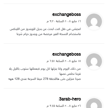
ي
exchangeboss
:
ق
۱٦ مايو ۲۰۰۸ الساعة ۹:۳۰ م
و
اعجبتني في ظل كنت ابحث عن بديل للويندوز من اللينكس
ل
فاستخدام النسخة الغير مرخصة من ويندوز حرام شرعا
ي
exchangeboss
:
ق
۱۸ مايو ۲۰۰۸ الساعة ٦:۵۱ م
و
من ذلك اليوم وانا بنزلها كل يوم ةبعمللها ستوب بالليل يلا
ل
قربنا نخلص نصها
صرنا منزلين حتى هاللحظة 278 ميقا السرعة عندي 128 ههه
ي
3arab-hero
:
ق
۲٦ مايو ۲۰۰۸ الساعة ۹:٤۵ م