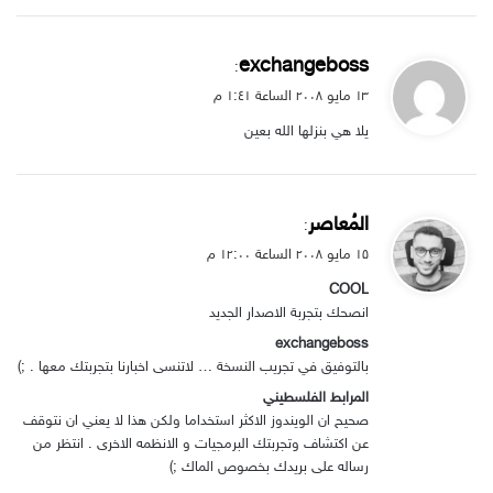
ي
exchangeboss
:
ق
۱۳ مايو ۲۰۰۸ الساعة ۱:٤۱ م
و
يلا هي بنزلها الله بعين
ل
ي
المُعاصر
:
ق
۱۵ مايو ۲۰۰۸ الساعة ۱۲:۰۰ م
و
COOL
ل
انصحك بتجربة الاصدار الجديد
exchangeboss
بالتوفيق في تجريب النسخة … لاتنسى اخبارنا بتجربتك معها . ;)
المرابط الفلسطيني
صحيح ان الويندوز الاكثر استخداما ولكن هذا لا يعني ان نتوقف
عن اكتشاف وتجربتك البرمجيات و الانظمه الاخرى . انتظر من
رساله على بريدك بخصوص الماك ;)