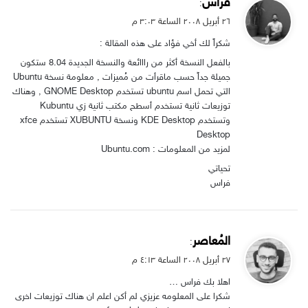
ي
فراس
:
ق
۲٦ أبريل ۲۰۰۸ الساعة ۳:۰۳ م
و
شكراً لك أخي فؤاد على هذه المقالة :
ل
بالفعل النسخة أكثر من رااائعة والنسخة الجديدة 8.04 ستكون
جميلة جداً حسب ماقرأت من مُميزات , معلومة نسخة Ubuntu
التي تحمل اسم ubuntu تستخدم GNOME Desktop , وهناك
توزيعات ثانية تستخدم أسطح مكتب ثانية زي Kubuntu
وتستخدم KDE Desktop ونسخة XUBUNTU تستخدم xfce
Desktop
لمزيد من المعلومات : Ubuntu.com
تحياتي
فراس
ي
المُعاصر
:
ق
۲۷ أبريل ۲۰۰۸ الساعة ٤:۱۳ م
و
اهلا بك فراس …
ل
شكرا على المعلومه عزيزي لم أكن اعلم ان هناك توزيعات اخرى