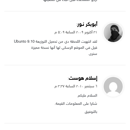
أرجو المساعدة قبل البدء في تشغيلها
ي
أبوبكر نـور
:
ق
۳۱ أكتوبر ۲۰۰۹ الساعة ۵:۰۹ م
و
لقد انتهيت اللحظة دي من تحميل التوزيعة Ubunto 9.10
ل
قيل في الموقع الرسكي لها أنها نسخة مميزة
سنرى
ي
إسلام هوست
:
ق
٦ سبتمبر ۲۰۱۰ الساعة ۳:۳۷ م
و
السلام عليكم
ل
شكرا على المعلومات القيمة.
بالتوفيق