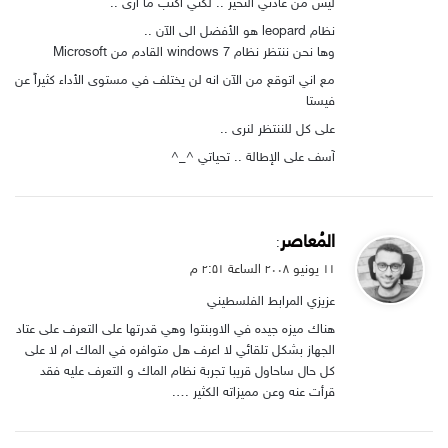
ليس من عادتي التحيز .. لكني اكتب ما ارى ..
نظام leopard هو الأفضل الى الآن ..
وها نحن ننتظر نظام windows 7 القادم من Microsoft
مع اني اتوقع من الآن انه لن يختلف في مستوى الأداء كثيراً عن
فيستا
على كل للننتظر لنرى ..
آسف على الإطالة .. تحياتي ^_^
ي
المُعاصر
:
ق
۱۱ يونيو ۲۰۰۸ الساعة ۲:۵۱ م
و
عزيزي المرابط الفلسطيني
ل
هناك ميزه جيده في الاوبنتوا وهي قدرتها على التعرف على عتاد
الجهاز بشكل تلقائي لا اعرف هل متوافره في الماك ام لا على
كل حال ساحاول قريبا تجربة نظام الماك و التعرف عليه فقد
قرأت عنه وعن مميزاته الكثير ….