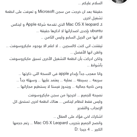
السلام عليكم ..
ل
حقيقة بعد ان خرجت من سجن Microsoft و تعرفت على انظمة
تشغيل اخرى
كـ Mac OS X leopard الذي تقدمه شركة Apple و لينكس
ubuntu بإحدى اصداراتها لا اذكرها حقيقة ..
الا انها من الجيل السابع وليس الثامن ..
تيقتنت اني كنت كالسجين .. لا اعلم الا بوجود مايكروسوفت ..
واظن انها الأفضل ..
ولكن ادركت بأن انظمة التشغيل الأخرى تسبق مايكروسوفت
بأشواط ..
وانا معجب جداً بإبداع apple في النسخة التي ذكرتها ..
سريعة .. بسيطة .. عملية .. يعتمد عليها .. وسهلة جداً ..
ومن ناحية جمالية .. ويندوز فيستا لا يستطيع مجاراتها ..
نصيحة للجميع .. اخرجوا من سجن مايكروسوفت
وليس فقط لنظام لينكس .. هناك انظمة اخرى تستحق كل
الإعجاب والتقدير
اشكرك اخي فؤاد على المقال ..
وانصح الجميع بتجريب Mac OS X Leopard .. رغم حجمها
الكبير .. 4 جيجا :D