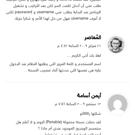
طلب مني أن أدخل كلمت السر لكن بعد التركيب و تشغيل
البرنامج عند البداية يطلب مني userneme و password لكني
لا أعرف username فهل من حل لهذا الأمر و شكرا جزيلا.
ي
المُعاصر
:
ق
۲۱ فبراير ۲۰۰۹ الساعة ٤:٤۲ م
و
اهلا بك أخي الكريم …
ل
اسم المستخدم و كلمة المرور التي يطلبها النظام عند الدخول
عليه هي نفسها التي حددتها أثناء تنصيب النسخة ..
ي
أيمن أسامة
:
ق
۱۲ سبتمبر ۲۰۰۹ الساعة ۷:۵٦ م
و
شكلها راااااائع
ل
لقد حملت نسخة محمولة (Portable) اليوم و لا أعلم هل
ستمسح الويندوز الموجود عندي أم ماذا ؟