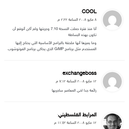
ي
COOL
:
ق
۸ مايو ۲۰۰۸ الساعة ۲:۳۲ م
و
أنا منذ فترة حملت النسخة 7.10 وجربتها ولم أكن أتوقع أن
ل
تكون بهذه البساطة
وما يميزها أنها ملحقة بالبرامج الأساسية التي يحتاج إليها
المستخدم مثل برنامج GiMP الذي يحاكي برنامج الفوتوشوب
ي
exchangeboss
:
ق
۱۲ مايو ۲۰۰۸ الساعة ۷:۱۲ م
و
رائعة جدا اخي المعاصر ساجربها
ل
ي
المرابط الفلسطيني
:
ق
۱۲ مايو ۲۰۰۸ الساعة ۱۱:٤۳ م
و