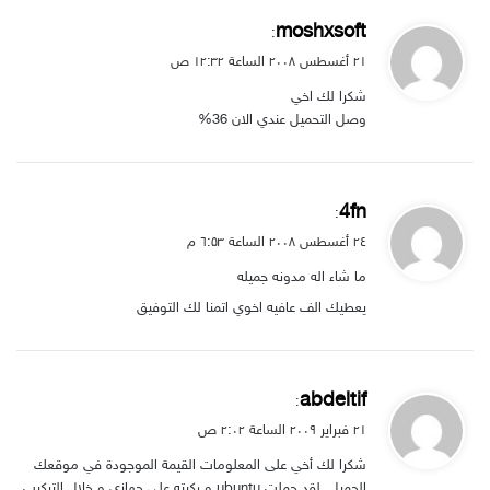
ي
moshxsoft
:
ق
۲۱ أغسطس ۲۰۰۸ الساعة ۱۲:۳۲ ص
و
شكرا لك اخي
ل
وصل التحميل عندي الان 36%
ي
4fn
:
ق
۲٤ أغسطس ۲۰۰۸ الساعة ٦:۵۳ م
و
ما شاء اله مدونه جميله
ل
يعطيك الف عافيه اخوي اتمنا لك التوفيق
ي
abdeltif
:
ق
۲۱ فبراير ۲۰۰۹ الساعة ۲:۰۲ ص
و
شكرا لك أخي على المعلومات القيمة الموجودة في موقعك
ل
الجميل, لقد حملت ubuntu و ركبته على جهازي و خلال التركيب