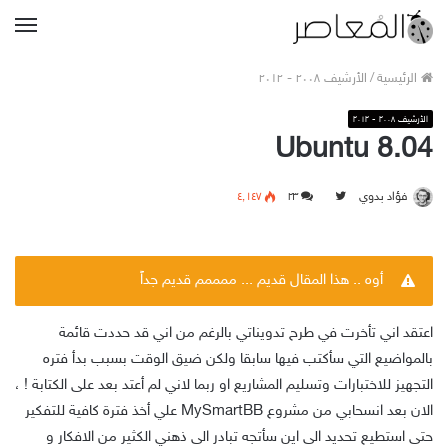
القا
الرئيسية
/
الأرشيف ٢٠٠٨ - ٢٠١٢
الأرشيف ٢٠٠٨ - ٢٠١٢
Ubuntu 8.04
فؤاد بدوي
F
۲۳
٤٬۱٤۷
o
l
l
أوه .. هذا المقال قديم ... ممممم قديم جداً
o
w
اعتقد اني تأخرت في طرح تدويناتي بالرغم من اني قد حددت قائمة
بالمواضيع التي سأكتب فيها سابقا ولكن ضيق الوقت بسبب بدأ فتره
o
التجهيز للاختبارات وتسليم المشاريع او ربما لاني لم أعتد بعد على الكتابة ! ،
n
الان بعد انسحابي من مشروع MySmartBB علي أخذ فترة كافية للتفكير
T
حتى استطيع تحديد الى اين سأتجه تبادر الى ذهني الكثير من الافكار و
w