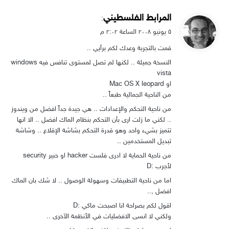
ي
المرابط الفلسطيني
:
ق
۵ يونيو ۲۰۰۸ الساعة ۲:۰۲ م
و
قمت بالتجربة وعدك لكم برأيي ..
ل
النسخة جميلة .. لكنها لم تصل لمستوى تنافس فيه windows
vista
او Mac OS X leopard
من الناحية الجمالية طبعاً ..
من ناحية التحكم والإعدادات .. هي جيدة جداً افضل من ويندوز
.. لكني ما زلت ارى بأن التحكم بنظام الماك افضل .. الا انها
تتميز بشيء واحد وهو قدرة التحكم بشاشة الإقلاع .. وشاشة
تبديل المستخدمين ..
من ناحية الحماية لا ادرى فلست hacker او خبير security
لأجرب :D
اما من ناحية التطبيقات وسهولة الوصول .. لا شك بان الماك
افضل ,..
اقول لكم بصراحة انا اصبحت ماكي :D
ولكني لا انسى الافضليات في الأنظمة الآخرى ..