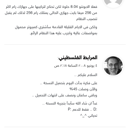
و
فعلا الابونتو 8.04 حلوة لكن تحتاج لتركيبها على جهازك رام اكثر
ل
من 256 ميغا بايت جهازي الحالي يمتلك رام 256 لذلك لم يقبل
تنصيب النظام
ولكن في الايام القليلة القادمة سأشتري كمبيوتر محمول
بمواصفات عالية واجرب عليه هذا النظام الرائع.
ي
المرابط الفلسطيني
:
ق
٤ يونيو ۲۰۰۸ الساعة ۲:۱۸ ص
و
السلام عليكم ..
ل
على فكرة بدأت اليوم بتحميل النسخة ..
والآن وصلت 45%
وباقي ساعتان ونصف على انتهات التحميل ..
غداً ان شاء الله سأبدأ بتجربة النسخة ..
:D .. فقط للدعم :P
تحياتي ^_^