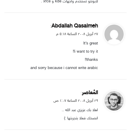
لابونتو تستخدم واجهات kde و xfce .
ي
Abdallah Qasaimeh
:
ق
۲۷ أبريل ۲۰۰۸ الساعة ۵:۱۸ م
و
It’s great
ل
i want to try it!!
thanks!!
and sorry because i cannot write arabic
ي
المُعاصر
:
ق
۲۹ أبريل ۲۰۰۸ الساعة ۱:۰۷ ص
و
اهلا بك عزيزي عبد الله ..
ل
انصحك فعلا بتجربتها :)