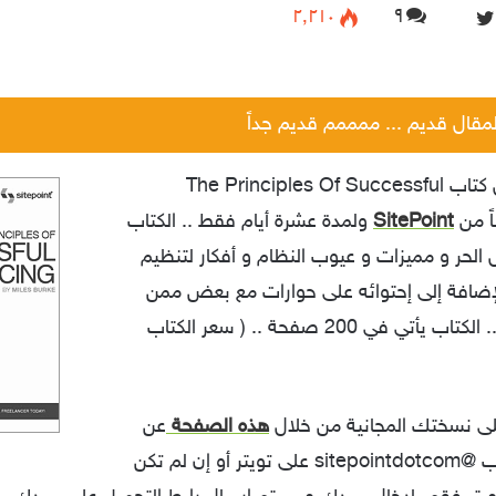
۲٬۲۱۰
۹
F
o
l
l
المقال قديم ... ممممم قديم جداً
o
w
الأن يمكنك تحميل كتاب The Principles Of Successful
o
SitePoint
ولمدة عشرة أيام فقط .. الكتاب
n
T
الحر و مميزات و عيوب النظام و أفكار لتنظيم
w
لإضافة إلى إحتوائه على حوارات مع بعض ممن
i
يعملون بشكل حر .. الكتاب يأتي في 200 صفحة .. ( سعر الكتاب
t
t
e
ى نسختك المجانية من خلال
هذه الصفحة
عن
r
طريق متابعه حساب @sitepointdotcom على تويتر أو إن لم تكن