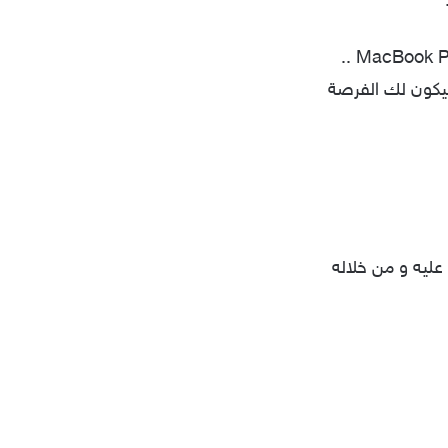
و الذي يوفر هو الأخر فرصة لربح MacBook Pro ..
 حساب @99designs على تويتر قبل 30 سبتمبر 2009 و سيكون لك الفرصة
ا عليه و من خلاله