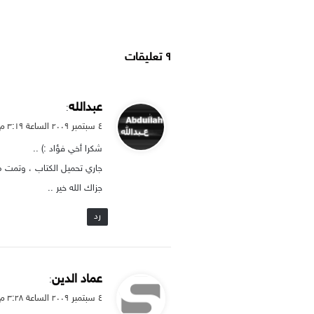
‫۹ تعليقات
ي
عبدالله
:
ق
٤ سبتمبر ۲۰۰۹ الساعة ۳:۱۹ م
و
شكرا أخي فؤاد :) ..
ل
جاري تحميل الكتاب ، وتمت متابعة @99DESIGN علّ وعسى أن يكون من نصيبنا
جزاك الله خير ..
رد
ي
عماد الدين
:
ق
٤ سبتمبر ۲۰۰۹ الساعة ۳:۲۸ م
و