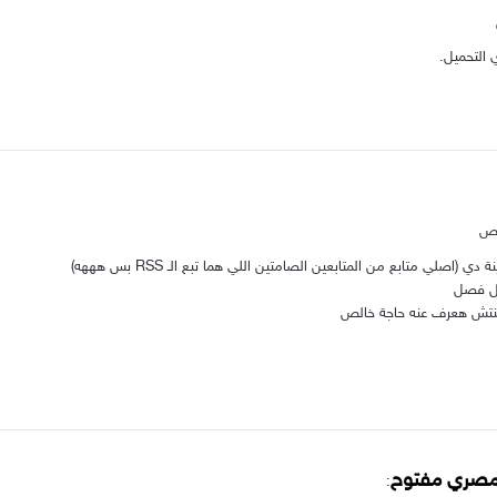
 التحميل.
(اصلي متابع من المتابعين الصامتين اللي هما تبع الـ RSS بس هههه)
ول فصل
كنتش هعرف عنه حاجة خالص
مصري مفتوح
: