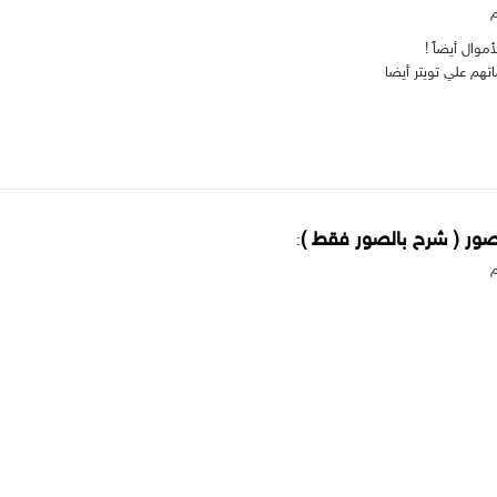
موال أيضاً !
تهم علي تويتر أيضا
ر ( شرح بالصور فقط )
: