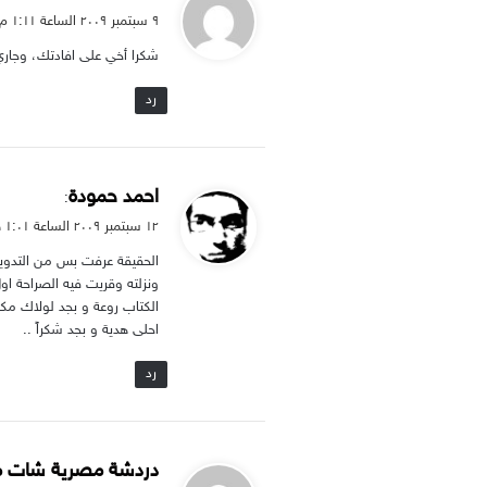
ق
۹ سبتمبر ۲۰۰۹ الساعة ۱:۱۱ م
و
شكرا أخي على افادتك، وجاري
ل
رد
ي
احمد حمودة
:
ق
۱۲ سبتمبر ۲۰۰۹ الساعة ۱:۰۱ ص
و
الحقيقة عرفت بس من التدوينة دي 
ل
ونزلته وقريت فيه الصراحة ا
الكتاب روعة و بجد لولاك م
احلى هدية و بجد شكراً ..
رد
ي
دردشة مصرية شات 