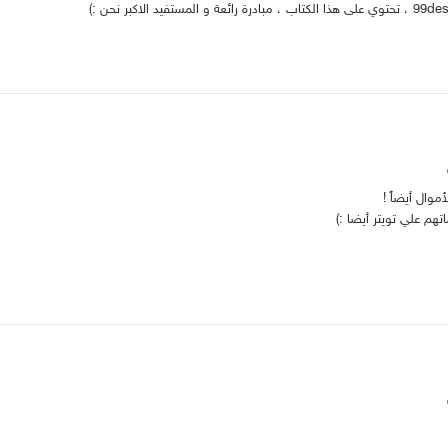
موال أيضاً !
هم علي تويتر أيضا :)