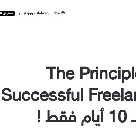
قوالب وإضافات ووردبريس
إنضم إلى 50 ألف مستخدم
The Princip
ncing
قط !