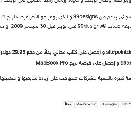
ر فقم بإدخال بريدك و سيتم إرسال رابط التحميل على بريدك ..
لمجاني بدعم من
99designs
كل ما عليك هو متابعه
29.95
دولار
Twitter فرصة كبيرة بالنسبة للشركات فتتهافت على زيادة متابعيها و شعبيته
SitePo
99designs
MacBook Pro
مجاناً