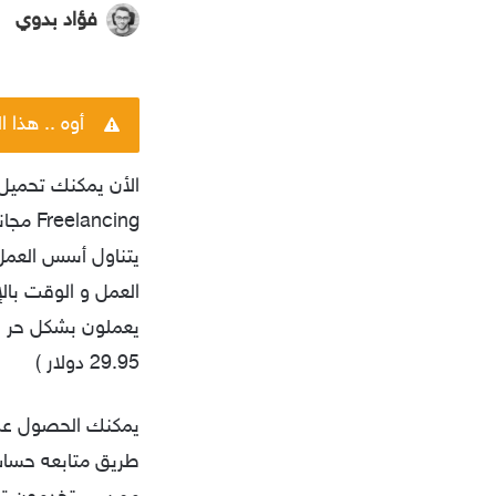
فؤاد بدوي
أوه .. هذا 
Freelancing مجاناً من
يتناول أسس العمل 
العمل و الوقت با
29.95 دولار )
يمكنك الحصول عل