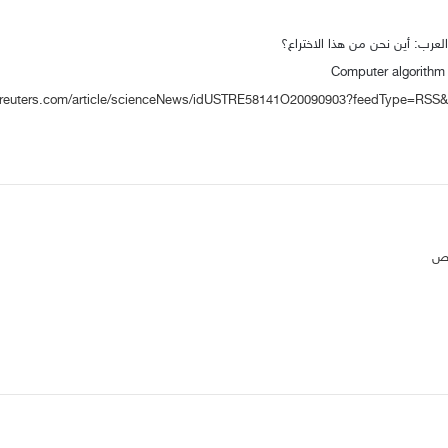
لعرب: أين نحن من هذا الاختراع؟
Computer algorithm 
.reuters.com/article/scienceNews/idUSTRE58141O20090903?feedType=RS