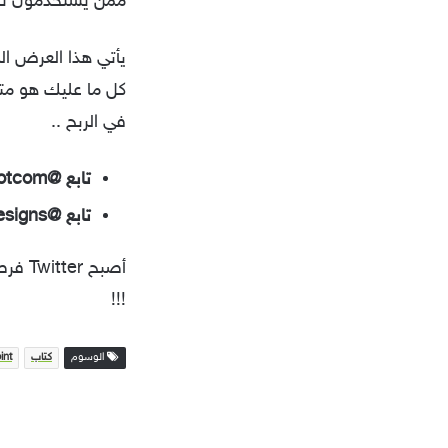
ممن يستخدمون تويت
يأتي هذا العرض ا
في الربح ..
تابع @sitepointdotcom و إحصل على كتاب مجاني بدلاً من دفع
تابع @99designs و إحصل على فرصة لربح MacBook Pro
أصبح 
!!!
الوسوم
كتاب
int