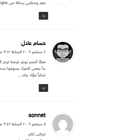
نعم وصلتني رسالة من 99designs ، تحتوي على هذا الكتاب ، مبادرة رائعة و المستفيد الاكبر نحن :)
ل
رد
ي
حسام عادل
:
ق
٤ سبتمبر ۲۰۰۹ الساعة ۹:۲۲ م
و
فعلاً أصبح تويتر فرصة لربح الأ
ل
بدأ بعض الافراد يسوقوا خدمات
شكراً فؤاد بيك ,,
رد
ي
sonnet
:
ق
۵ سبتمبر ۲۰۰۹ الساعة ۹:۵٦ م
و
تحياتى لكم
ل