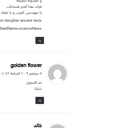
و للمدونة الكريمة
قرات هذا الخبر فتساءلت
يا مهندسى العرب و يا علماء ا
to decipher ancient texts
S&feedName=scienceNews
رد
ي
golden flower
:
ق
۷ سبتمبر ۲۰۰۹ الساعة ۱۱:٤٦ ص
و
تم التحميل
ل
شكرا
رد
ي
خالد
: