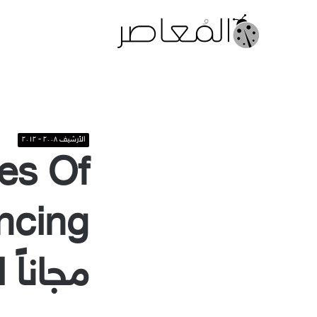
الأرشيف ٢٠٠٨ - ٢٠١٢
les Of
مجاناً لـ 10 أيام ف