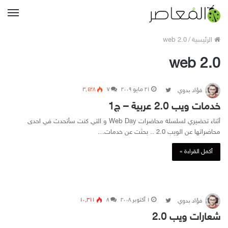
القا
الرئيسية
/
web 2.0
web 2.0
۲۱ مايو ۲۰۰۹
Follow on Twitter
۷
۳٬٤۲۸
فؤاد بدوي
خدمات ويب 2.0 عربية – ج1
أثناء تحضيري لسلسلة محاضرات Web Day و التي كنت سأتحدث في احدى
محاضراتها عن الويب 2.0 .. بحثت عن خدمات…
أكمل القراءة »
۱ أكتوبر ۲۰۰۸
Follow on Twitter
۸
۱۰٬۳۱۱
فؤاد بدوي
شعارات ويب 2.0