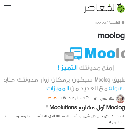
القا
الرئيسية
/
moolog
moolog
۹ فبراير ۲۰۱۲
Follow on Twitter
۱۱
۷۲٦
فؤاد بدوي
Moolog أول مشاريع Moolutions !
الحمد لله الذي خلق كل شيءٍ وقدّره ، الحمد لله الذي له الأمر جميعا ومدبره ، الحمد
لله الأول لا…