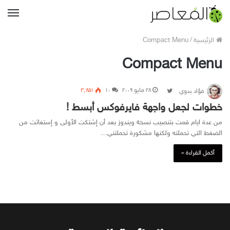
القا
الرئيسية
/
Compact Menu
Compact Menu
۲۸ مايو ۲۰۰۹
Follow on Twitter
۱۰
۳٬۸۵۱
فؤاد بدوي
خطوات لجعل واجهة فايرفوكس أبسط !
من عدة ايام قمت بتنصيب نسخة ويندوز بعد أن إشتكت الأولى و إستغاثت من
الضغط التي تحملته ولكنها مشكورة تحملتني…
أكمل القراءة »