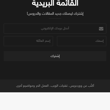
القائمة البريدية
إشترك ليصلك جديد المقالات والدروس!
أدخل
بريدك
الإلكتروني
إسمك
إسم
العائلة
أكتُب عن ووردبريس، تقنيات الويب، العمل الحر ومواضيع أخرى