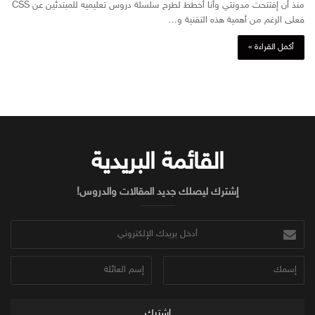
منذ أن إفتتحت مدونتي وأنا أخطط لطرح سلسلة دروس تعليميه للمبتدئين عن CSS
فعلى الرغم من أهمية هذه التقنية و…
أكمل القراءة »
القائمة البريدية
إشترك ليصلك جديد المقالات والدروس!
أدخل
بريدك
الإلكتروني
إسمك
إسم
العائلة