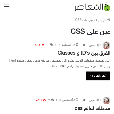
القا
الرئيسية
/
عين على CSS
عين على CSS
۱۸ أغسطس ۲۰۰۸
Follow on Twitter
۱۳
۷٬۳۳۳
فؤاد بدوي
الفرق بين ID’s و Classes
اثناء تصميم صفحات الويب نحتاج الى تخصيص طريقة عرض بعض عناصر Html
ويتم ذلك عن طريق منحها خواص css خاصه…
أكمل القراءة »
۸ أغسطس ۲۰۰۸
Follow on Twitter
۲۷
۷٬۷۱٦
فؤاد بدوي
مدخلك لعالم css